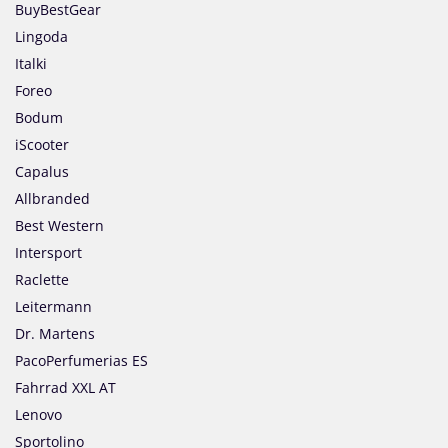
BuyBestGear
Lingoda
Italki
Foreo
Bodum
iScooter
Capalus
Allbranded
Best Western
Intersport
Raclette
Leitermann
Dr. Martens
PacoPerfumerias ES
Fahrrad XXL AT
Lenovo
Sportolino