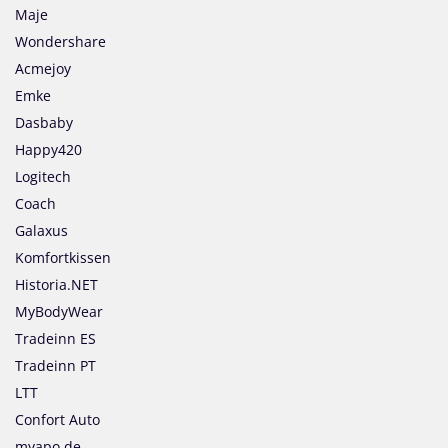
Maje
Wondershare
Acmejoy
Emke
Dasbaby
Happy420
Logitech
Coach
Galaxus
Komfortkissen
Historia.NET
MyBodyWear
Tradeinn ES
Tradeinn PT
LTT
Confort Auto
myapo.de